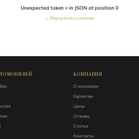
Unexpected token < in JSON at position 0
← Вернуться к статьям
ВТОМОБИЛЕЙ
КОМПАНИЯ
llac
О компании
C
Гарантии
rolet
Цены
mer
Отзывы
l
Статьи
Контакты