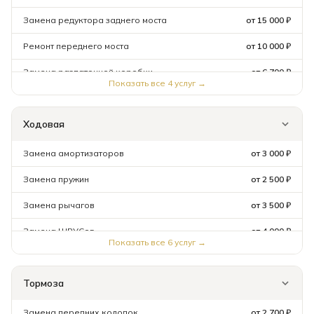
Замена редуктора заднего моста
от 15 000 ₽
Ремонт переднего моста
от 10 000 ₽
Замена раздаточной коробки
от 6 700 ₽
Показать все
4
услуг →
Ходовая
Замена амортизаторов
от 3 000 ₽
Замена пружин
от 2 500 ₽
Замена рычагов
от 3 500 ₽
Замена ШРУСов
от 4 000 ₽
Показать все
6
услуг →
Замена ступичного подшипника
от 3 500 ₽
Тормоза
Сход-развал (3D)
от 6 900 ₽
Замена передних колодок
от 2 700 ₽