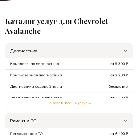
Каталог услуг для
Chevrolet
Avalanche
Диагностика
Комплексная диагностика
от 5 300 ₽
Компьютерная диагностика
от 2 200 ₽
Диагностика ходовой части
бесплатно
Диагностика кондиционера
от 2 700 ₽
Показать все
14
услуг →
Диагностика ABS
от 1 600 ₽
Ремонт и ТО
Диагностика AIR BAG
от 1 600 ₽
Диагностика АКБ
от 1 100 ₽
Регламентное ТО
от 6 400 ₽