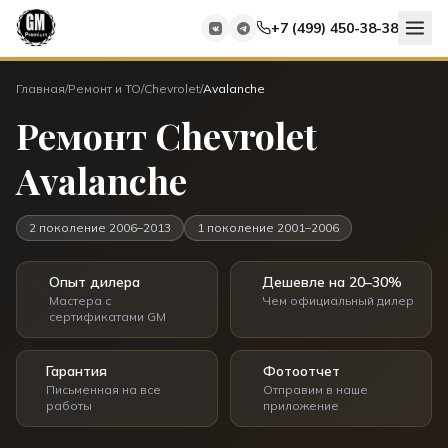
+7 (499) 450-38-38
Главная
/
Ремонт и ТО
/
Chevrolet
/
Avalanche
Ремонт Chevrolet
Avalanche
2 поколение
2006–2013
1 поколение
2001–2006
Опыт дилера
Дешевле на 20–30%
🔧
💰
Мастера с
Чем официальный дилер
сертификатами GM
Гарантия
Фотоотчет
✅
📱
Письменная на все
Отправим в наше
работы
приложение