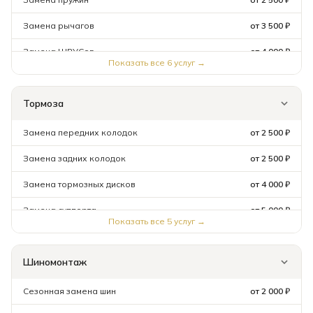
Замена рычагов
от 3 500 ₽
Замена ШРУСов
от 4 000 ₽
Показать все
6
услуг →
Замена ступичного подшипника
от 3 500 ₽
Тормоза
Сход-развал (3D)
от 3 000 ₽
Замена передних колодок
от 2 500 ₽
Замена задних колодок
от 2 500 ₽
Замена тормозных дисков
от 4 000 ₽
Замена суппорта
от 5 000 ₽
Показать все
5
услуг →
Прокачка тормозов
от 1 500 ₽
Шиномонтаж
Сезонная замена шин
от 2 000 ₽