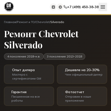
+7 (499) 450-38-38
Главная
/
Ремонт и ТО
/
Chevrolet
/
Silverado
Ремонт Chevrolet
Silverado
4 поколение
2018–н.в.
3 поколение
2013–2018
Опыт дилера
Дешевле на 20–30%
🔧
💰
Мастера с
Чем официальный дилер
сертификатами GM
Гарантия
Фотоотчет
✅
📱
Письменная на все
Отправим в наше
работы
приложение